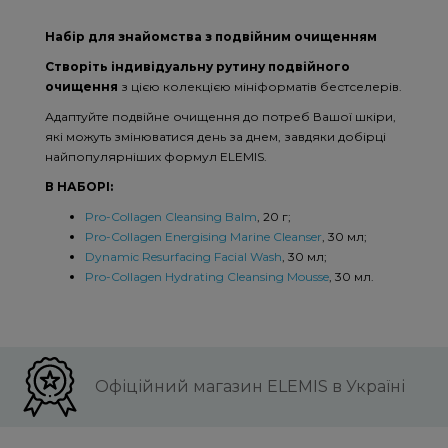
Набір для знайомства з подвійним очищенням
Створіть індивідуальну рутину подвійного
очищення
з цією колекцією мініформатів бестселерів.
Адаптуйте подвійне очищення до потреб Вашої шкіри,
які можуть змінюватися день за днем, завдяки добірці
найпопулярніших формул ELEMIS.
В НАБОРІ:
Pro-Collagen Cleansing Balm
, 20 г;
Pro-Collagen Energising Marine Cleanser
, 30 мл;
Dynamic Resurfacing Facial Wash
, 30 мл;
Pro-Collagen Hydrating Cleansing Mousse
, 30 мл.
Офіційний магазин ELEMIS в Україні