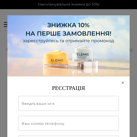
Накопичувальна знижка до 10%!
0
Офіційний дистриб'ютор в Україні
Всі продукти ELEMIS
ELEMIS Kit: Double Cleanse Starte
ELEMIS Kit: Double Cleanse
Starter Collection - Набір з 4-х
очисників «Ідеально чиста
РЕЄСТРАЦІЯ
шкіра»