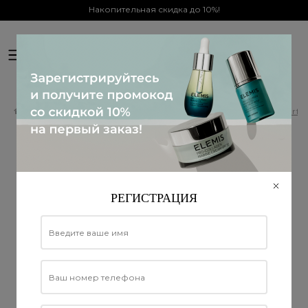
Накопительная скидка до 10%!
0
Официальный дистрибьютор в Украине
Все продукты ELEMIS
ELEMIS Kit: The Dynamic Resurf
ELEMIS Kit: The Dynamic
Resurfacing Duo Skin Smoothing
& Refining - Идеальный дуэт для
РЕГИСТРАЦИЯ
шлифовки и осветления кожи