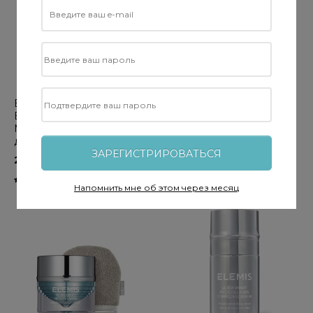
ELEMIS Superfood Glow
ELEMIS Superfood Glow
Butter - Суперфуд АHA
Priming Moisturiser -
Масляный очиститель
Увлажняющий крем-
для сияния кожи, 90 мл
праймер, 60 мл
ЗАРЕГИСТРИРОВАТЬСЯ
2 235 грн.
2 820 грн.
Напомнить мне об этом через месяц