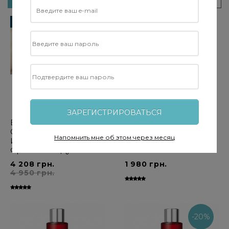
Фильтровать
-15%
ЗАРЕГИСТРИРОВАТЬСЯ
ELEMIS Frangipani Duo -
ELEMIS Frangipani Monoi
Онлайн Эксклюзив
Body Cream - Крем для
Напомнить мне об этом через месяц
Изысканный
тела Франжипани, 200
Франжипани Дуэт
мл
4 208 грн.
1 980 грн.
4 950 грн.
-20%