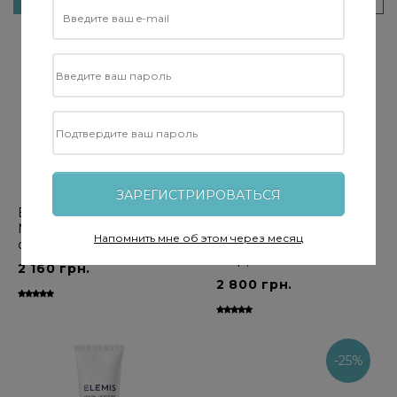
Фильтровать
ЗАРЕГИСТРИРОВАТЬСЯ
ELEMIS Superfood Multi
ELEMIS Daily Moisture
Mist - Суперфуд мульти-
Boost - Мужской
Напомнить мне об этом через месяц
спрей для лица, 100 мл
увлажняющий крем для
лица, 50 мл
2 160 грн.
2 800 грн.
-25%