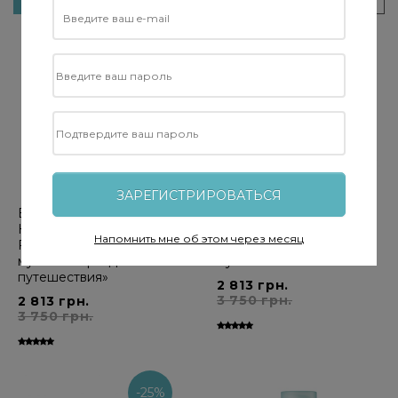
Фильтровать
-25%
-25%
ЗАРЕГИСТРИРОВАТЬСЯ
ELEMIS Kit: Away For The
ELEMIS Kit: Mens Daily
Holidays - Mens Skincare
Reset - Ежедневный
Напомнить мне об этом через месяц
Favourites - Набор для
заряд энергии для
мужчин «Праздничные
мужчин
путешествия»
2 813 грн.
3 750 грн.
2 813 грн.
3 750 грн.
-25%